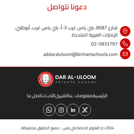
دعونا نتواصل
شارع 8587، بني ياس غرب 3-أ، بني ياس غرب، أبوظبي،
الإمارات العربية المتحدة
02-5833797
addaraluloom@binhamschools.com
الرئيسية
معلومات عنا
القبول
الأحداث
اتصل بنا
2024 دار العلوم الخاصة بني ياس - جميع الحقوق محفوظة.